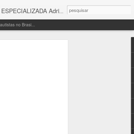
 - Especialista em cirurgia bucomaxilofacial e Dentística ,habilitação em sedação consciente com óxido nitroso Tel.(11) 22128933 email: zinkpinho@yahoo.com.br
utistas no Brasi...
ista, por Adriana