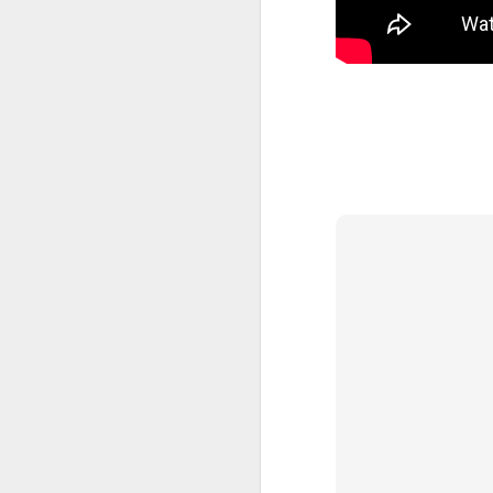
TEA, TOD, TPS na
AUG
1
Odontologia