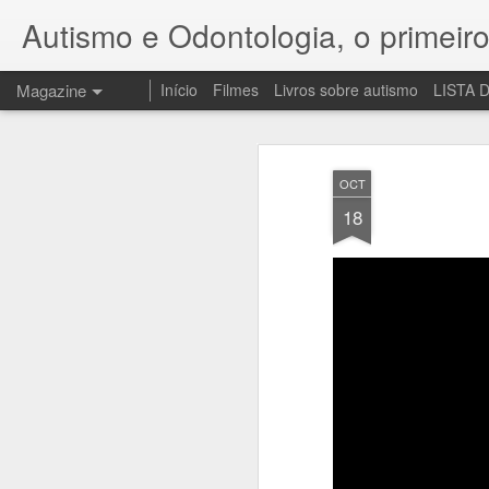
Autismo e Odontologia, o primeir
Magazine
Início
Filmes
Livros sobre autismo
LISTA 
OCT
18