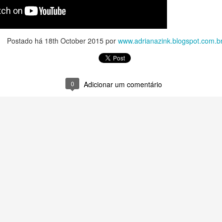
Postado há
18th October 2015
por
www.adrianazink.blogspot.com.b
Antecipação e
MAR
7
previsibilidade para
treino de abertura de
0
Adicionar um comentário
boca
U3 V4 - Teste do Óleo
APR
10
Essencial